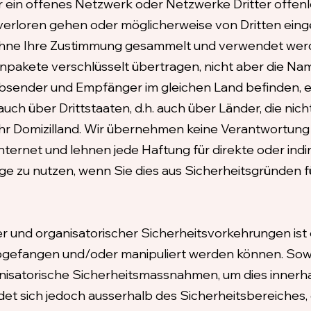
in offenes Netzwerk oder Netzwerke Dritter offenleg
n verloren gehen oder möglicherweise von Dritten ei
 ohne Ihre Zustimmung gesammelt und verwendet wer
tenpakete verschlüsselt übertragen, nicht aber die 
bsender und Empfänger im gleichen Land befinden, e
auch über Drittstaaten, d.h. auch über Länder, die nich
hr Domizilland. Wir übernehmen keine Verantwortung f
nternet und lehnen jede Haftung für direkte oder indi
 zu nutzen, wenn Sie dies aus Sicherheitsgründen fü
r und organisatorischer Sicherheitsvorkehrungen ist 
efangen und/oder manipuliert werden können. Soweit
nisatorische Sicherheitsmassnahmen, um dies innerh
t sich jedoch ausserhalb des Sicherheitsbereiches, den